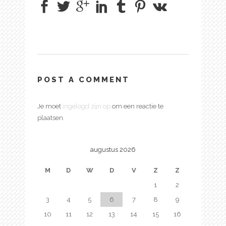
POST A COMMENT
Je moet
ingelogd zijn op
om een reactie te
plaatsen.
augustus 2026
M
D
W
D
V
Z
Z
1
2
3
4
5
6
7
8
9
10
11
12
13
14
15
16