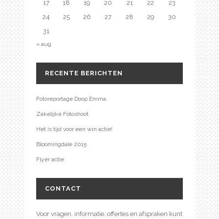
17
18
19
20
21
22
23
24
25
26
27
28
29
30
31
« aug
RECENTE BERICHTEN
Fotoreportage Doop Emma.
Zakelijke Fotoshoot
Het is tijd voor een win actie!
Bloomingdale 2015
Flyer actie
CONTACT
Voor vragen, informatie, offertes en afspraken kunt