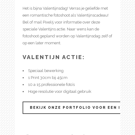
Het is bijna Valentijnsdag! Verras je geliefde met
een romantische fotoshoot als Valentijnscadeau!
Bel of mail Pixel5 voor informatie over deze
speciale Valentijns actie. Naar wens kan de
fotoshoot gepland worden op Valentijnsdag zelf of
op een later moment.
VALENTIJN ACTIE:
Speciaal bewerking
1 Print 30cm bij 45cm
10 a 15 professionele foto’s
Hoge resolutie voor digitaal gebruik
BEKIJK ONZE PORTFOLIO VOOR EEN IMPRES